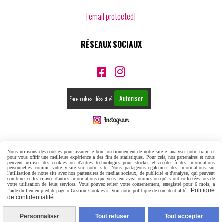
[email protected]
RÉSEAUX SOCIAUX


Autoriser
Facebook est désactivé.
Mentions Légales
Conditions générales de vente
Politique de confidentialité
Nous utilisons des cookies pour assurer le bon fonctionnement de notre site et analyser notre trafic et
pour vous offrir une meilleure expérience à des fins de statistiques. Pour cela, nos partenaires et nous
Gestion cookies
Mon Compte
Créer un site internet
peuvent utiliser des cookies ou d'autres technologies pour stocker et accéder à des informations
personnelles comme votre visite sur notre site. Nous partageons également des informations sur
l'utilisation de notre site avec nos partenaires de médias sociaux, de publicité et d'analyse, qui peuvent
combiner celles-ci avec d'autres informations que vous leur avez fournies ou qu'ils ont collectées lors de
votre utilisation de leurs services. Vous pouvez retirer votre consentement, enregistré pour 6 mois, à
Politique
l'aide du lien en pied de page « Gestion Cookies ». Voir notre politique de confidentialité :
de confidentialité
Personnaliser
Tout refuser
Tout accepter