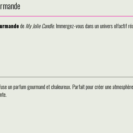
urmande
ourmande
de
My Jolie Candle
. Immergez-vous dans un univers olfactif ré
ffuse un parfum gourmand et chaleureux. Parfait pour créer une atmosphère a
nte.