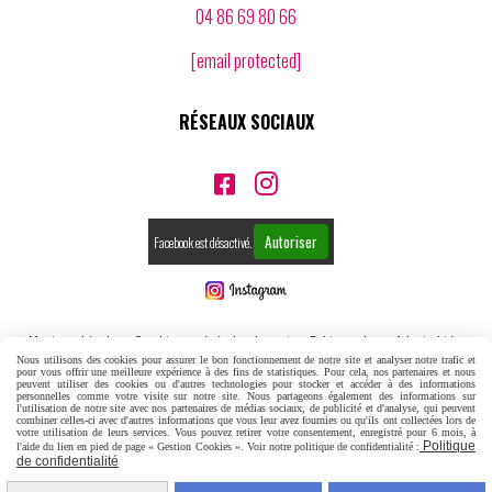
04 86 69 80 66
[email protected]
RÉSEAUX SOCIAUX


Autoriser
Facebook est désactivé.
Mentions Légales
Conditions générales de vente
Politique de confidentialité
Nous utilisons des cookies pour assurer le bon fonctionnement de notre site et analyser notre trafic et
pour vous offrir une meilleure expérience à des fins de statistiques. Pour cela, nos partenaires et nous
Gestion cookies
Mon Compte
Créer un site internet
peuvent utiliser des cookies ou d'autres technologies pour stocker et accéder à des informations
personnelles comme votre visite sur notre site. Nous partageons également des informations sur
l'utilisation de notre site avec nos partenaires de médias sociaux, de publicité et d'analyse, qui peuvent
combiner celles-ci avec d'autres informations que vous leur avez fournies ou qu'ils ont collectées lors de
votre utilisation de leurs services. Vous pouvez retirer votre consentement, enregistré pour 6 mois, à
Politique
l'aide du lien en pied de page « Gestion Cookies ». Voir notre politique de confidentialité :
de confidentialité