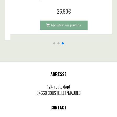
Fleur parfumée "Santal Velours" - DURANCE
Recharge 
26,90
€
Ajouter au panier
ADRESSE
124, route d'Apt
84660 COUSTELLET/MAUBEC
CONTACT