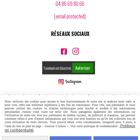
04 86 69 80 66
[email protected]
RÉSEAUX SOCIAUX


Autoriser
Facebook est désactivé.
Mentions Légales
Conditions générales de vente
Politique de confidentialité
Nous utilisons des cookies pour assurer le bon fonctionnement de notre site et analyser notre trafic et
pour vous offrir une meilleure expérience à des fins de statistiques. Pour cela, nos partenaires et nous
Gestion cookies
Mon Compte
Créer un site internet
peuvent utiliser des cookies ou d'autres technologies pour stocker et accéder à des informations
personnelles comme votre visite sur notre site. Nous partageons également des informations sur
l'utilisation de notre site avec nos partenaires de médias sociaux, de publicité et d'analyse, qui peuvent
combiner celles-ci avec d'autres informations que vous leur avez fournies ou qu'ils ont collectées lors de
votre utilisation de leurs services. Vous pouvez retirer votre consentement, enregistré pour 6 mois, à
Politique
l'aide du lien en pied de page « Gestion Cookies ». Voir notre politique de confidentialité :
de confidentialité