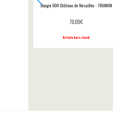
lles - TRIANON
er
Recharge 500ml Château de Versailles - TRI
50,00
€
Ajouter au panier