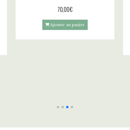
Bougie 50H Château de Versailles - TRIANON
70,00
€
Article hors stock
ANON