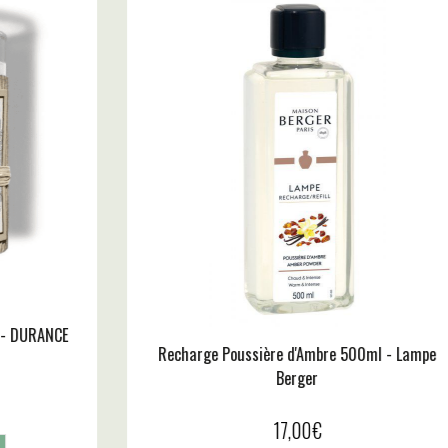
E D'AMBRE
Bougie Parfumée Patchouli - DURANCE
18,90
€