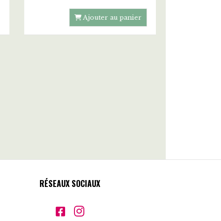
Bougie Parfumée Ambre Précieux 280G - DURANCE
35,00
€
Ajouter au panier
RÉSEAUX SOCIAUX

