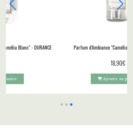
Ambiance "Camélia Blanc" - DURANCE
Bougie Parfum
18,90
€
Ajouter au panier
A