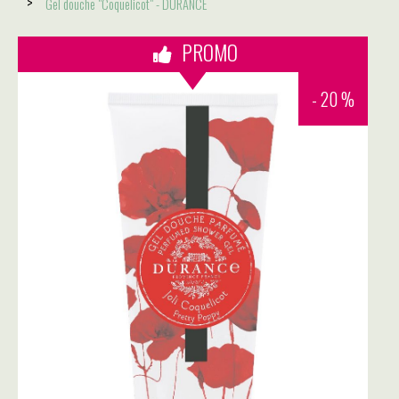
Gel douche "Coquelicot" - DURANCE
PROMO
- 20 %