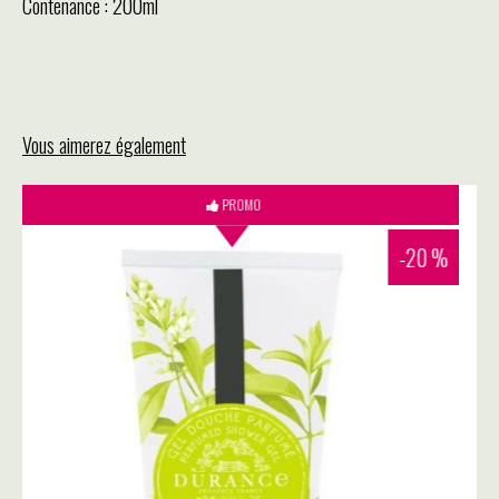
Contenance : 200ml
Vous aimerez également
 %