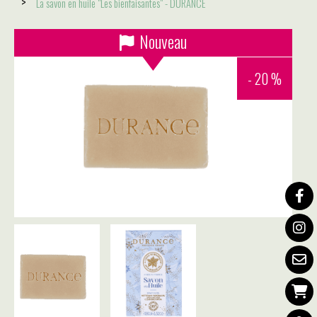
La savon en huile "Les bienfaisantes" - DURANCE
Nouveau
- 20 %