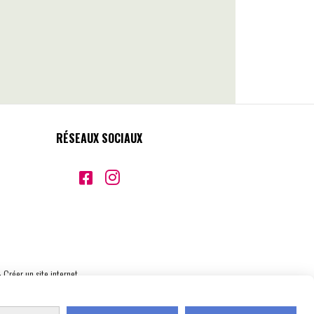
RÉSEAUX SOCIAUX


Créer un site internet