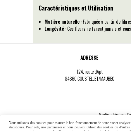
Caractéristiques et Utilisation
Matière naturelle
: Fabriquée à partir de fibr
Longévité
: Ces fleurs ne fanent jamais et con
ADRESSE
124, route d'Apt
84660 COUSTELLET/MAUBEC
Mentions Légales
Co
Nous utilisons des cookies pour assurer le bon fonctionnement de notre site et analyser n
statistiques. Pour cela, nos partenaires et nous peuvent utiliser des cookies ou d'autre