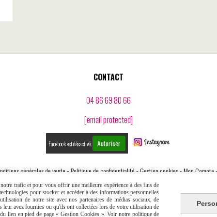
CONTACT
04 86 69 80 66
[email protected]
Autoriser
Facebook est désactivé.
nditions générales de vente
Politique de confidentialité
Gestion cookies
Mon Compte
otre trafic et pour vous offrir une meilleure expérience à des fins de
s technologies pour stocker et accéder à des informations personnelles
tilisation de notre site avec nos partenaires de médias sociaux, de
Perso
leur avez fournies ou qu'ils ont collectées lors de votre utilisation de
e du lien en pied de page « Gestion Cookies ». Voir notre politique de