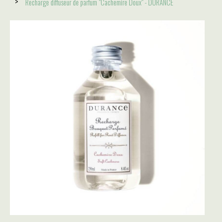
Recharge diffuseur de parfum "Cachemire Doux" - DURANCE