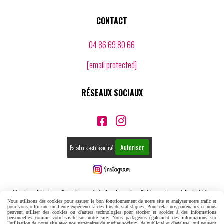
CONTACT
04 86 69 80 66
[email protected]
RÉSEAUX SOCIAUX


Autoriser
Facebook est désactivé.
Mentions Légales
Conditions générales de vente
Politique de confidentialité
Nous utilisons des cookies pour assurer le bon fonctionnement de notre site et analyser notre trafic et
pour vous offrir une meilleure expérience à des fins de statistiques. Pour cela, nos partenaires et nous
Gestion cookies
Mon Compte
Créer un site internet
peuvent utiliser des cookies ou d'autres technologies pour stocker et accéder à des informations
personnelles comme votre visite sur notre site. Nous partageons également des informations sur
l'utilisation de notre site avec nos partenaires de médias sociaux, de publicité et d'analyse, qui peuvent