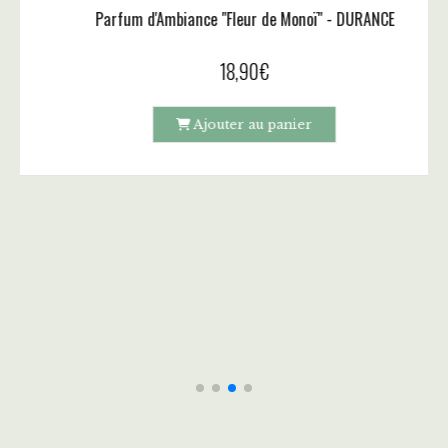
CE
Brume de Linge "Fleur de Monoï" - DURANCE
14,00
€
17,50
€
Ajouter au panier