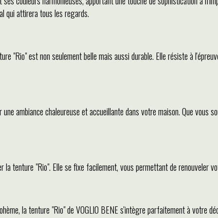
et ses couleurs harmonieuses, apportant une touche de sophistication à n'imp
l qui attirera tous les regards.
ture "Rio" est non seulement belle mais aussi durable. Elle résiste à l'épre
réer une ambiance chaleureuse et accueillante dans votre maison. Que vous 
r la tenture "Rio". Elle se fixe facilement, vous permettant de renouveler v
ème, la tenture "Rio" de VOGLIO BENE s'intègre parfaitement à votre décorat