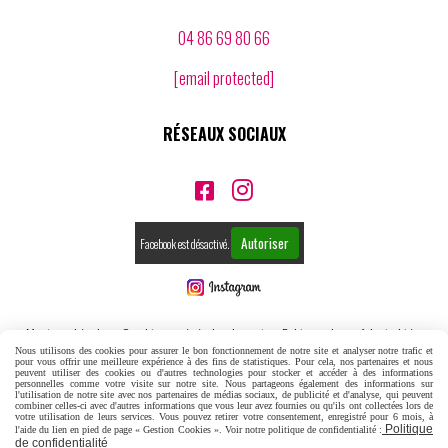
04 86 69 80 66
[email protected]
RÉSEAUX SOCIAUX


Autoriser
Facebook est désactivé.
Mentions Légales
Conditions générales de vente
Politique de confidentialité
Nous utilisons des cookies pour assurer le bon fonctionnement de notre site et analyser notre trafic et
pour vous offrir une meilleure expérience à des fins de statistiques. Pour cela, nos partenaires et nous
Gestion cookies
Mon Compte
Créer un site internet
peuvent utiliser des cookies ou d'autres technologies pour stocker et accéder à des informations
personnelles comme votre visite sur notre site. Nous partageons également des informations sur
l'utilisation de notre site avec nos partenaires de médias sociaux, de publicité et d'analyse, qui peuvent
combiner celles-ci avec d'autres informations que vous leur avez fournies ou qu'ils ont collectées lors de
votre utilisation de leurs services. Vous pouvez retirer votre consentement, enregistré pour 6 mois, à
Politique
l'aide du lien en pied de page « Gestion Cookies ». Voir notre politique de confidentialité :
de confidentialité