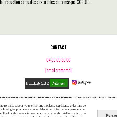
it la production de qualité des articles de la marque GOEBEL
CONTACT
04 86 69 80 66
[email protected]
Autoriser
Facebook est désactivé.
nditions générales de vente
Politique de confidentialité
Gestion cookies
Mon Compte
otre trafic et pour vous offrir une meilleure expérience à des fins de
s technologies pour stocker et accéder à des informations personnelles
tilisation de notre site avec nos partenaires de médias sociaux, de
Perso